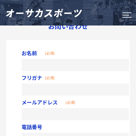
お問い合わせ
大阪市のスポーツイベント
Do Sports Fes Osaka
お名前
(必須)
OSAKA シティウオーク
オータム・チャレンジ・スポーツ
フリガナ
(必須)
大阪市長杯
メールアドレス
(必須)
新着情報
オーサカスポーツについて
電話番号