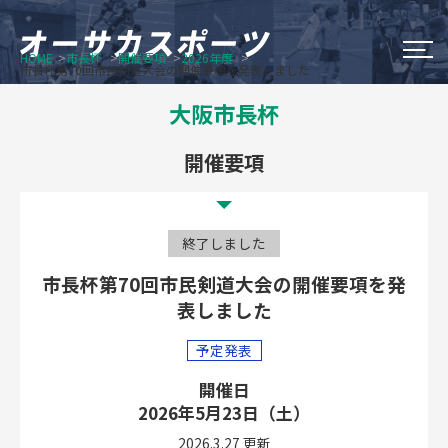
HOME
市長杯
開催要項
2026年度
市長杯第70回市民剣道大会の開催要項を発表しました
大阪市のスポーツイベント
大阪市長杯
Do Sports Fes Osaka
開催要項
OSAKA シティウオーク
終了しました
オータム・チャレンジ・スポーツ
市長杯第70回市民剣道大会の開催要項を発
表しました
大阪市長杯
予定発表
新着情報
開催日
オーサカスポーツについて
2026年5月23日（土）
2026.3.27 更新