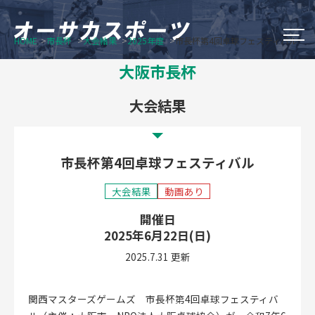
HOME
市長杯
大会結果
2025年度
市長杯第4回卓球フェスティバル
大阪市のスポーツイベント
大阪市長杯
Do Sports Fes Osaka
大会結果
OSAKA シティウオーク
市長杯第4回卓球フェスティバル
オータム・チャレンジ・スポーツ
大会結果
動画あり
大阪市長杯
開催日
2025年6月22日(日)
2025.7.31 更新
新着情報
オーサカスポーツについて
関西マスターズゲームズ 市長杯第4回卓球フェスティバ