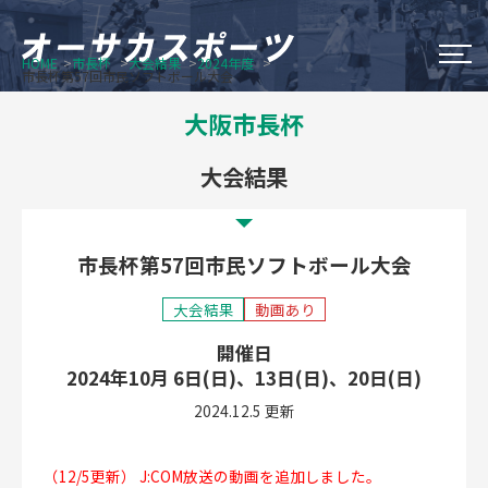
HOME
市長杯
大会結果
2024年度
市長杯第57回市民ソフトボール大会
大阪市のスポーツイベント
大阪市長杯
Do Sports Fes Osaka
大会結果
OSAKA シティウオーク
市長杯第57回市民ソフトボール大会
オータム・チャレンジ・スポーツ
大会結果
動画あり
大阪市長杯
開催日
2024年10月 6日(日)、13日(日)、20日(日)
新着情報
2024.12.5 更新
オーサカスポーツについて
（12/5更新） J:COM放送の動画を追加しました。