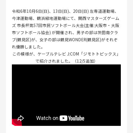
令和6年10月6日(日)、13日(日)、20日(日) 左専道運動場、
今津運動場、鶴浜緑地運動場にて、関西マスターズゲーム
ズ 市長杯第57回市民ソフトボール大会(主催:大阪市・大阪
CLOSE
市ソフトボール協会) が開催され、男子の部は茨田南クラ
ブ(鶴見区)が、女子の部は鶴見WONDER(鶴見区)がそれぞ
れ優勝しました。
この模様が、ケーブルテレビ J:COM「ジモトトピックス」
で紹介されました。（12/5追加）