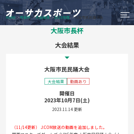
HOME
市長杯
大会結果
2023年度
大阪市民民踊大会
大阪市のスポーツイベント
大阪市長杯
Do Sports Fes Osaka
大会結果
OSAKA シティウオーク
大阪市民民踊大会
オータム・チャレンジ・スポーツ
大会結果
動画あり
大阪市長杯
開催日
2023年10月7日(土)
2023.11.14 更新
新着情報
オーサカスポーツについて
（11/14更新） J:COM放送の動画を追加しました。