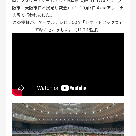
関西マスターズゲームズ 令和5年度 大阪市民民踊大会（大
阪市、大阪市日本民踊研究会）が、10月7日 Asueアリーナ
大阪で行われました。
この模様が、ケーブルテレビ J:COM「ジモトトピックス」
CLOSE
で紹介されました。（11/14追加）