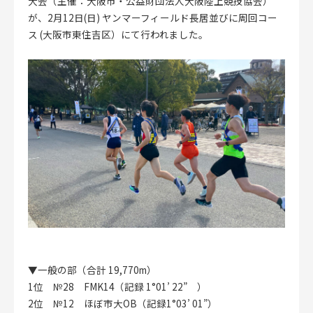
大会（主催：大阪市・公益財団法人大阪陸上競技協会）
が、2月12日(日) ヤンマーフィールド⻑居並びに周回コー
ス (大阪市東住吉区）にて行われました。
CLOSE
▼一般の部（合計 19,770m）
1位 №28 FMK14（記録 1°01’ 22” ）
2位 №12 ほぼ市大OB（記録1°03’ 01”）