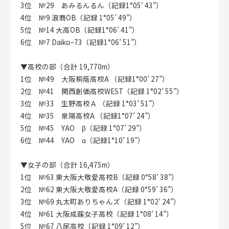
3位 №29 あみるんるん（記録1°05’ 43”）
4位 №9 浪商OB（記録 1°05’ 49”）
5位 №14 大高OB（記録1°06’ 41”）
6位 №7 Daikoｰ73（記録1°06’ 51”）
▼高校の部（合計 19,770m）
1位 №49 大阪桐蔭高校A （記録1°00’ 27”）
2位 №41 関西創価高校WEST（記録 1°02’ 55”）
3位 №33 生野高校Ａ （記録 1°03’ 51”）
4位 №35 泉陽高校A （記録1°07’ 24”）
5位 №45 YAO β（記録 1°07’ 29”）
6位 №44 YAO α（記録1°10’ 19”）
▼女子の部（合計 16,475m）
1位 №63 東大阪大敬愛高校B（記録 0°58’ 38”）
2位 №62 東大阪大敬愛高校A（記録 0°59’ 36”）
3位 №69 丸太町ありちゃんズ（記録 1°02’ 24”）
4位 №61 大阪成蹊女子高校（記録 1°08’ 14”）
5位 №67 八尾高校（記録 1°09’ 12”）