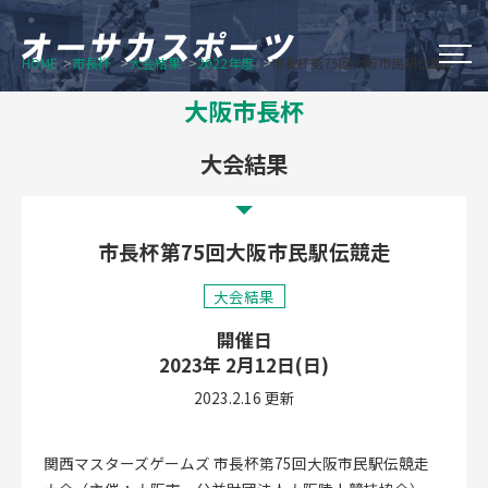
HOME
市長杯
大会結果
2022年度
市長杯第75回大阪市民駅伝競走
大阪市のスポーツイベント
大阪市長杯
Do Sports Fes Osaka
大会結果
OSAKA シティウオーク
市長杯第75回大阪市民駅伝競走
オータム・チャレンジ・スポーツ
大会結果
大阪市長杯
開催日
2023年 2月12日(日)
2023.2.16 更新
新着情報
オーサカスポーツについて
関西マスターズゲームズ 市長杯第75回大阪市民駅伝競走