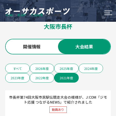
HOME
市長杯
大会結果
2021年度
大阪市のスポーツイベント
大阪市長杯
Do Sports Fes Osaka
開催情報
大会結果
OSAKA シティウオーク
オータム・チャレンジ・スポーツ
すべて
2026年度
2025年度
2024年度
2023年度
2022年度
2021年度
大阪市長杯
新着情報
市長杯第74回大阪市民駅伝競走大会の模様が、J:COM「ジモ
ト応援 つながるNEWS」で紹介されました
オーサカスポーツについて
動画あり